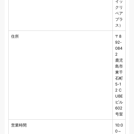
イッ
クリ
ペア
プラ
ス）
住所
〒8
92-
084
2
鹿児
島市
東千
石町
5-1
2 C
UBE
ビル
602
号室
営業時間
10:0
0～