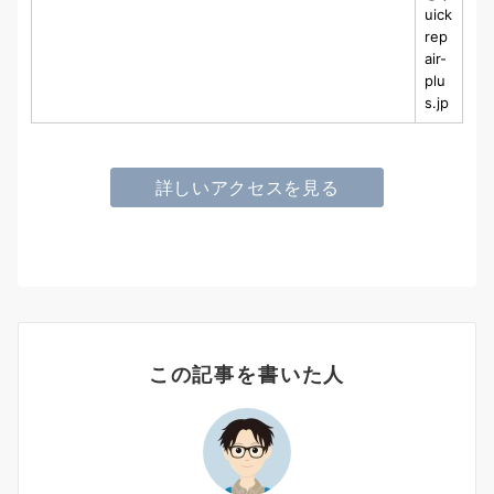
uick
rep
air-
plu
s.jp
詳しいアクセスを見る
この記事を書いた人