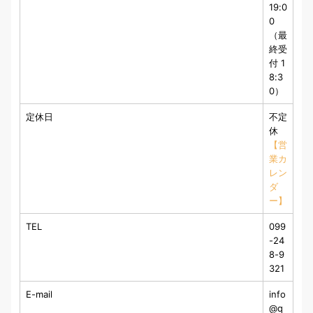
19:0
0
（最
終受
付 1
8:3
0）
定休日
不定
休
【営
業カ
レン
ダ
ー】
TEL
099
-24
8-9
321
E-mail
info
@q