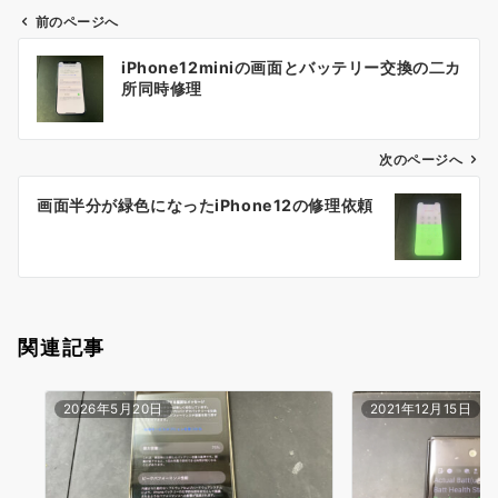
前のページへ
投
iPhone12miniの画面とバッテリー交換の二カ
稿
所同時修理
ナ
ビ
ゲ
次のページへ
ー
画面半分が緑色になったiPhone12の修理依頼
シ
ョ
ン
関連記事
2026年5月20日
2021年12月15日