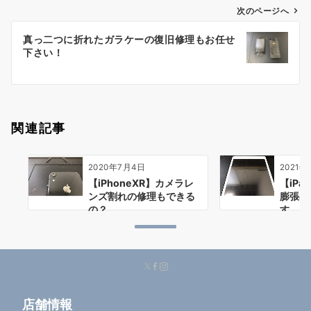
ゲ
次のページへ
ー
真っ二つに折れたガラケーの復旧修理もお任せ
シ
下さい！
ョ
ン
関連記事
2020年7月4日
2021年
【iPhoneXR】カメラレ
【iPa
ンズ割れの修理もできる
膨張の
の？
す
店舗情報