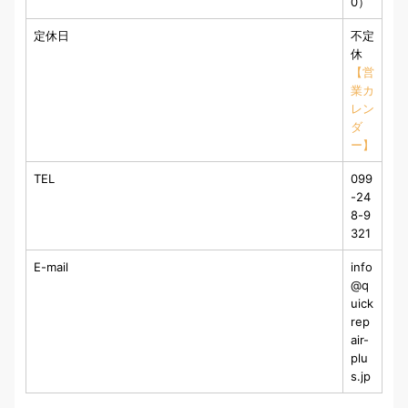
0）
定休日
不定
休
【営
業カ
レン
ダ
ー】
TEL
099
-24
8-9
321
E-mail
info
@q
uick
rep
air-
plu
s.jp