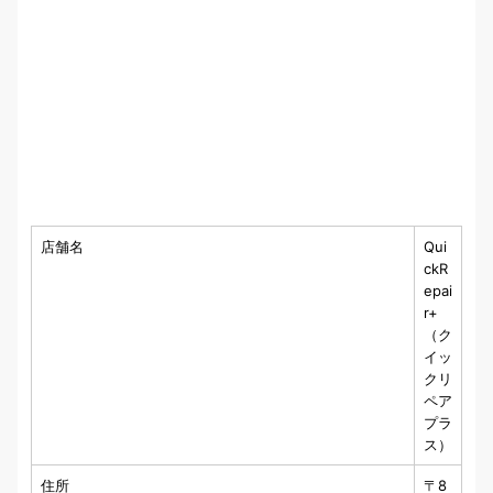
店舗名
Qui
ckR
epai
r+
（ク
イッ
クリ
ペア
プラ
ス）
住所
〒8