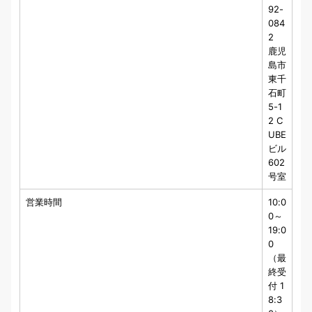
92-
084
2
鹿児
島市
東千
石町
5-1
2 C
UBE
ビル
602
号室
営業時間
10:0
0～
19:0
0
（最
終受
付 1
8:3