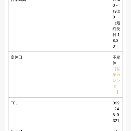
0～
19:0
0
（最
終受
付 1
8:3
0）
定休日
不定
休
【営
業カ
レン
ダ
ー】
TEL
099
-24
8-9
321