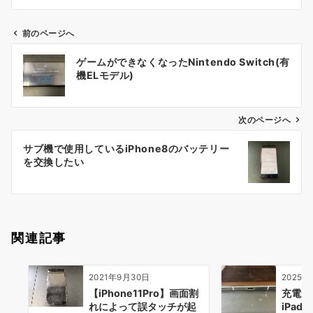
前のページへ
投
ゲームができなくなったNintendo Switch(有
稿
機ELモデル)
ナ
ビ
ゲ
次のページへ
ー
サブ機で使用しているiPhone8のバッテリー
シ
を交換したい
ョ
ン
関連記事
2021年9月30日
2025年
【iPhone11Pro】画面割
充電が
れによって誤タッチが起
iPad