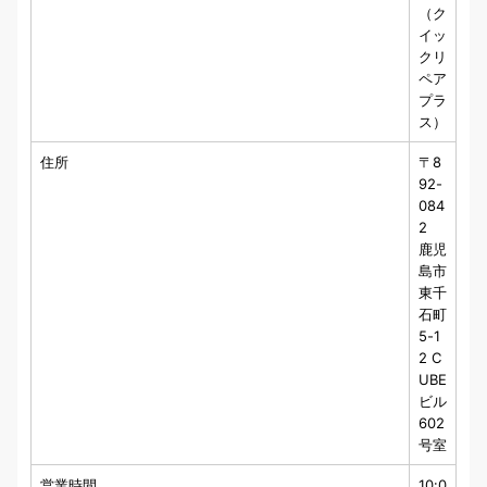
（ク
イッ
クリ
ペア
プラ
ス）
住所
〒8
92-
084
2
鹿児
島市
東千
石町
5-1
2 C
UBE
ビル
602
号室
営業時間
10:0