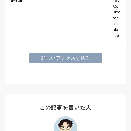
E-mail
info
@q
uick
rep
air-
plu
s.jp
詳しいアクセスを見る
この記事を書いた人