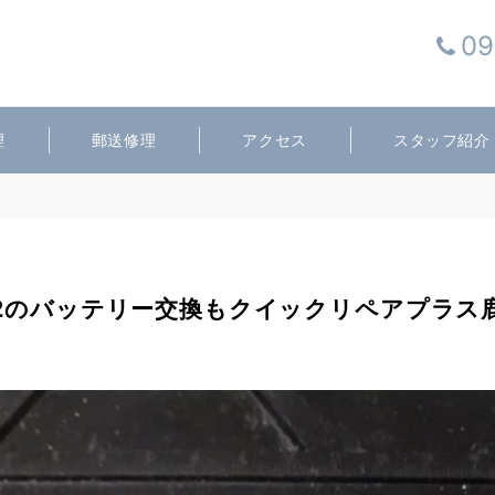
09
理
郵送修理
アクセス
スタッフ紹介
 XZ2のバッテリー交換もクイックリペアプラ