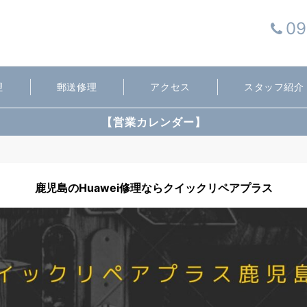
09
理
郵送修理
アクセス
スタッフ紹介
【営業カレンダー】
鹿児島のHuawei修理ならクイックリペアプラス