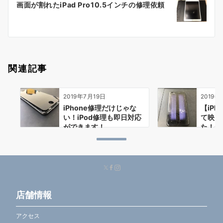
画面が割れたiPad Pro10.5インチの修理依頼
シ
ョ
ン
関連記事
2019年7月19日
2019年
iPhone修理だけじゃな
【iPh
い！iPod修理も即日対応
て映ら
ができます！
た！デ
配…
店舗情報
アクセス