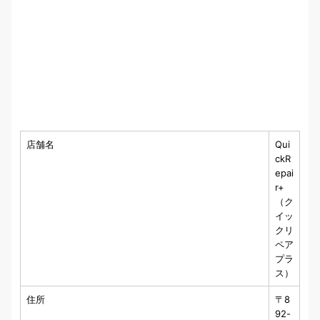
店舗名
Qui
ckR
epai
r+
（ク
イッ
クリ
ペア
プラ
ス）
住所
〒8
92-