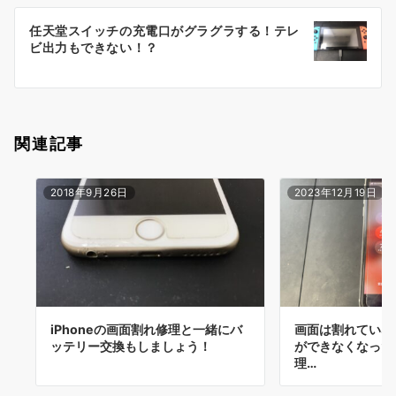
ー
任天堂スイッチの充電口がグラグラする！テレ
シ
ビ出力もできない！？
ョ
ン
関連記事
2018年9月26日
2023年12月19日
iPhoneの画面割れ修理と一緒にバ
画面は割れていな
ッテリー交換もしましょう！
ができなくなったiP
理…