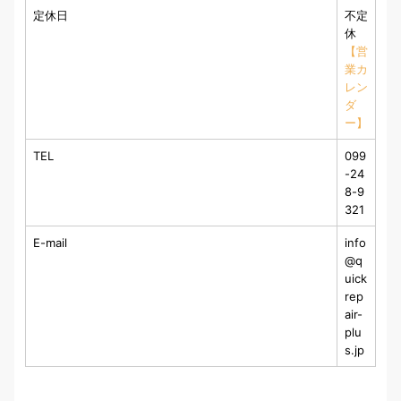
定休日
不定
休
【営
業カ
レン
ダ
ー】
TEL
099
-24
8-9
321
E-mail
info
@q
uick
rep
air-
plu
s.jp