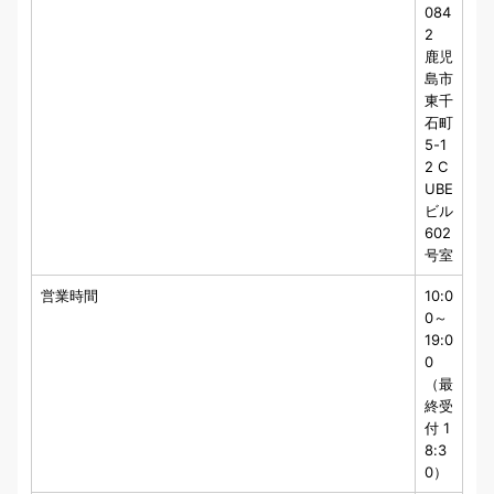
084
2
鹿児
島市
東千
石町
5-1
2 C
UBE
ビル
602
号室
営業時間
10:0
0～
19:0
0
（最
終受
付 1
8:3
0）