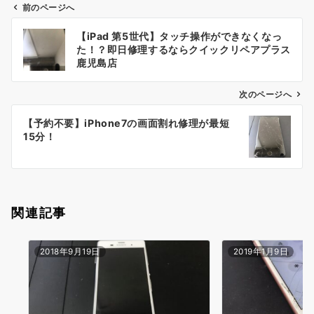
前のページへ
投
【iPad 第5世代】タッチ操作ができなくなっ
稿
た！？即日修理するならクイックリペアプラス
ナ
鹿児島店
ビ
ゲ
次のページへ
ー
【予約不要】iPhone7の画面割れ修理が最短
シ
15分！
ョ
ン
関連記事
2018年9月19日
2019年1月9日