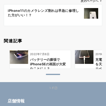
ゲ
次のページへ
ー
iPhone11のカメラレンズ割れは早急に修理し
シ
た方がいい！？
ョ
ン
関連記事
2022年7月6日
2019年
バッテリーの膨張で
充電がで
iPhoneSEの画面が大変
を天文
なことに！？
リペア
で…
店舗情報