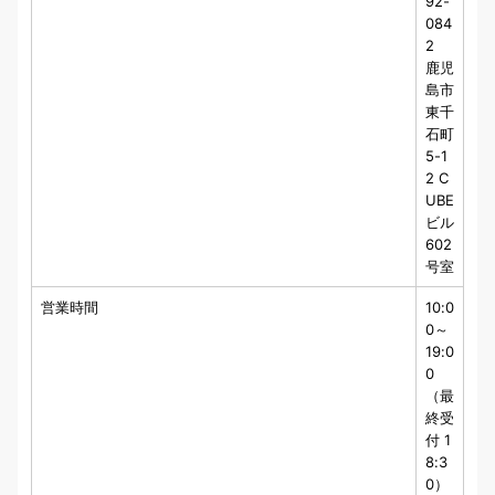
92-
084
2
鹿児
島市
東千
石町
5-1
2 C
UBE
ビル
602
号室
営業時間
10:0
0～
19:0
0
（最
終受
付 1
8:3
0）