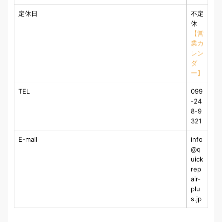
定休日
不定
休
【営
業カ
レン
ダ
ー】
TEL
099
-24
8-9
321
E-mail
info
@q
uick
rep
air-
plu
s.jp