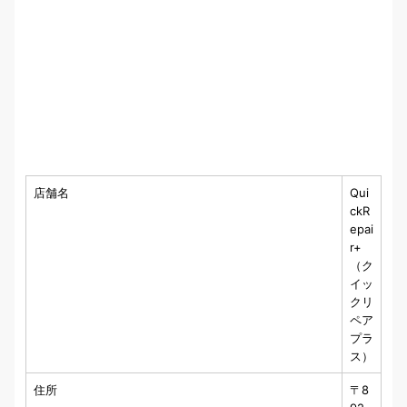
店舗名
Qui
ckR
epai
r+
（ク
イッ
クリ
ペア
プラ
ス）
住所
〒8