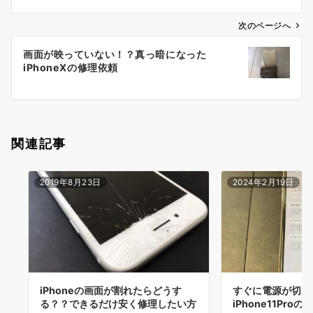
ビ
ゲ
次のページへ
ー
画面が映っていない！？真っ暗になった
シ
iPhoneXの修理依頼
ョ
ン
関連記事
2019年8月23日
2024年2月19日
iPhoneの画面が割れたらどうす
すぐに電源が切れ
る？？できるだけ安く修理したい方
iPhone11Pr