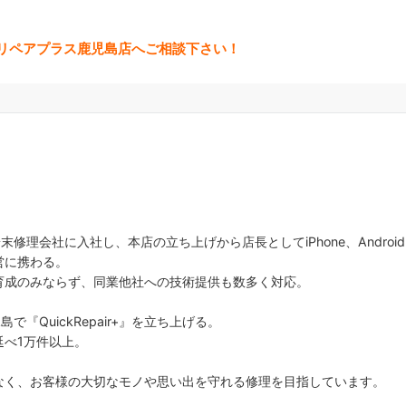
ックリペアプラス鹿児島店へご相談下さい！
末修理会社に入社し、本店の立ち上げから店長としてiPhone、Android、
営に携わる。
育成のみならず、同業他社への技術提供も数多く対応。
島で『QuickRepair+』を立ち上げる。
延べ1万件以上。
なく、お客様の大切なモノや思い出を守れる修理を目指しています。