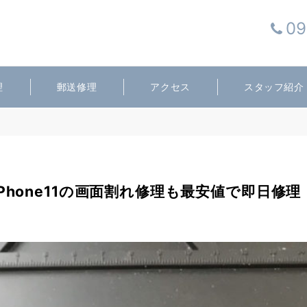
09
理
郵送修理
アクセス
スタッフ紹介
iPhone11の画面割れ修理も最安値で即日修理