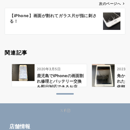
ゲ
次のページへ
ー
【iPhone】画面が割れてガラス片が指に刺さ
シ
る！
ョ
ン
関連記事
2020年3月5日
2023年
鹿児島でiPhoneの画面割
角から
れ修理とバッテリー交換
れたi
を即日対応できるお店
依頼
店舗情報