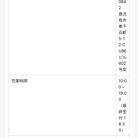
084
2
鹿児
島市
東千
石町
5-1
2 C
UBE
ビル
602
号室
営業時間
10:0
0～
19:0
0
（最
終受
付 1
8:3
0）