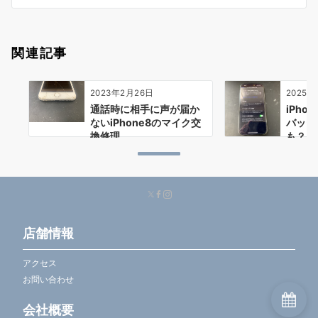
ン
関連記事
2023年2月26日
2025
通話時に相手に声が届か
iPho
ないiPhone8のマイク交
バッテ
換修理
も？
店舗情報
アクセス
お問い合わせ
会社概要