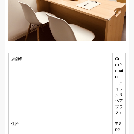
店舗名
Qui
ckR
epai
r+
（ク
イッ
クリ
ペア
プラ
ス）
住所
〒8
92-