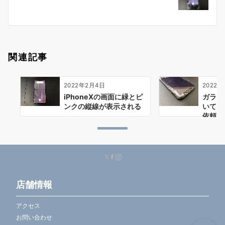
ョ
ン
関連記事
2022年2月4日
2022年
iPhoneXの画面に緑とピ
ガラス
ンクの縦線が表示される
いてきた
依頼
店舗情報
アクセス
お問い合わせ