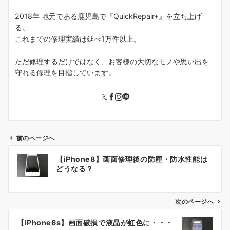
2018年 地元である鹿児島で『QuickRepair+』を立ち上げ
る。
これまでの修理実績は延べ1万件以上。
ただ修理するだけではなく、お客様の大切なモノや思い出を
守れる修理を目指しています。
前のページへ
投
【iPhone8】画面修理後の防塵・防水性能は
稿
どうなる？
ナ
ビ
ゲ
次のページへ
ー
【iPhone6s】画面破損で液晶が虹色に・・・
シ