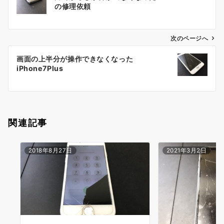
稿
の修理依頼
ナ
ビ
ゲ
次のページへ
ー
画面の上半分が操作できなくなった
シ
iPhone7Plus
ョ
ン
関連記事
2018年8月27日
2021年3月2日