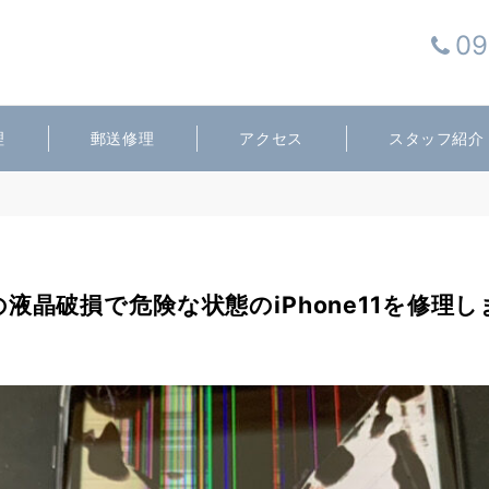
09
理
郵送修理
アクセス
スタッフ紹介
液晶破損で危険な状態のiPhone11を修理