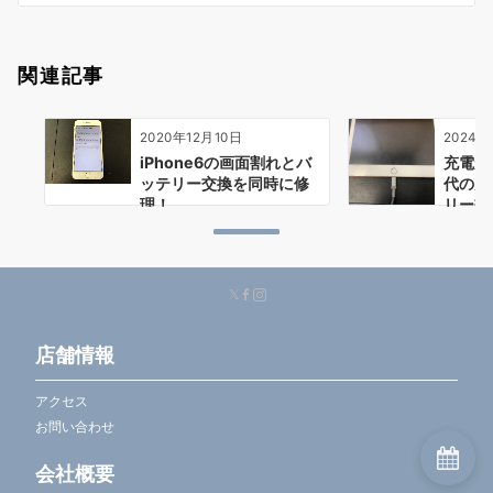
ン
関連記事
2020年12月10日
2024年
iPhone6の画面割れとバ
充電が
ッテリー交換を同時に修
代の充
理！
リー交
店舗情報
アクセス
お問い合わせ
会社概要