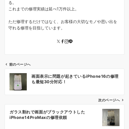
る。
これまでの修理実績は延べ1万件以上。
ただ修理するだけではなく、お客様の大切なモノや思い出を
守れる修理を目指しています。
前のページへ
投
画面表示に問題が起きているiPhone16の修理
稿
も最短30分対応！
ナ
ビ
ゲ
次のページへ
ー
ガラス割れで画面がブラックアウトした
シ
iPhone14ProMaxの修理依頼
ョ