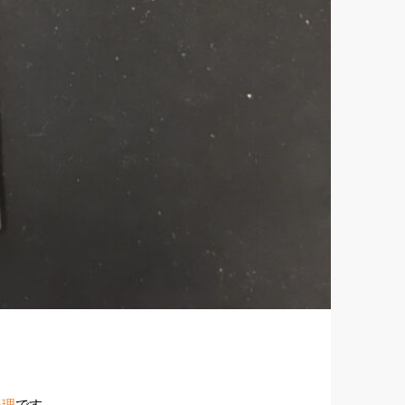
修理
です。