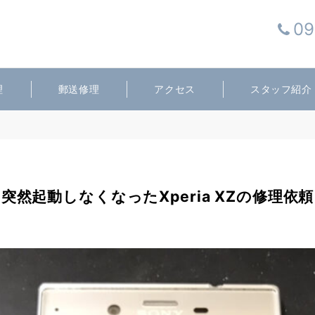
09
理
郵送修理
アクセス
スタッフ紹介
突然起動しなくなったXperia XZの修理依頼