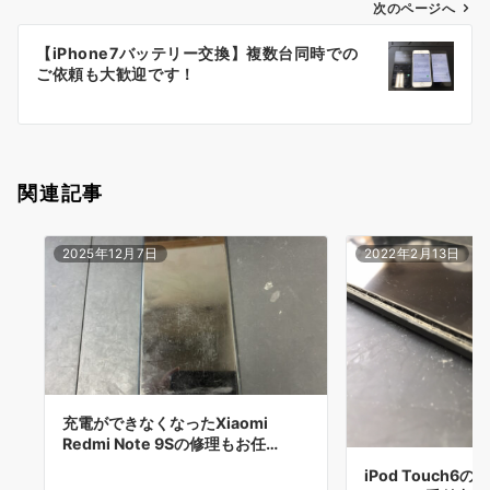
ゲ
次のページへ
ー
【iPhone7バッテリー交換】複数台同時での
シ
ご依頼も大歓迎です！
ョ
ン
関連記事
2025年12月7日
2022年2月13日
充電ができなくなったXiaomi
Redmi Note 9Sの修理もお任…
iPod Touch