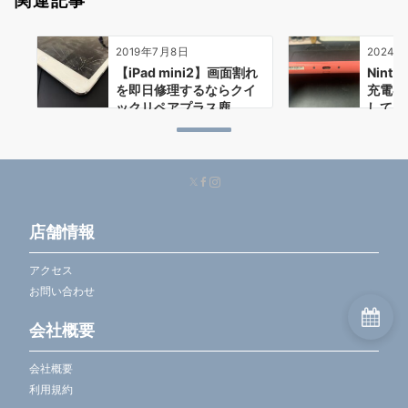
関連記事
2019年7月8日
2024年
【iPad mini2】画面割れ
Ninte
を即日修理するならクイ
充電器
ックリペアプラス鹿…
してし
店舗情報
アクセス
お問い合わせ
会社概要
会社概要
利用規約