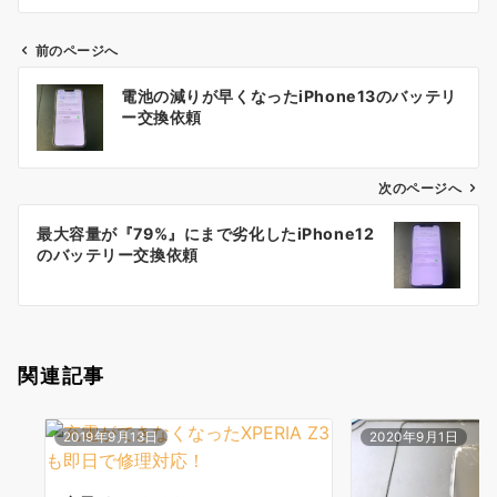
前のページへ
投
電池の減りが早くなったiPhone13のバッテリ
稿
ー交換依頼
ナ
ビ
ゲ
次のページへ
ー
最大容量が『79%』にまで劣化したiPhone12
シ
のバッテリー交換依頼
ョ
ン
関連記事
2019年9月13日
2020年9月1日