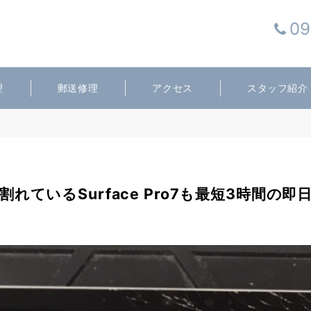
09
理
郵送修理
アクセス
スタッフ紹介
割れているSurface Pro7も最短3時間の即