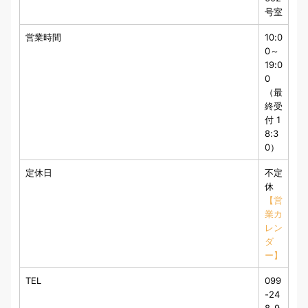
号室
営業時間
10:0
0～
19:0
0
（最
終受
付 1
8:3
0）
定休日
不定
休
【営
業カ
レン
ダ
ー】
TEL
099
-24
8-9