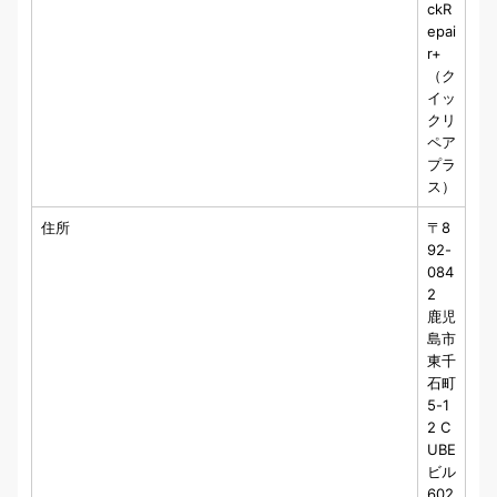
ckR
epai
r+
（ク
イッ
クリ
ペア
プラ
ス）
住所
〒8
92-
084
2
鹿児
島市
東千
石町
5-1
2 C
UBE
ビル
602