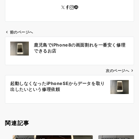
前のページへ
投
鹿児島でiPhone8の画面割れを一番安く修理
稿
できるお店
ナ
ビ
ゲ
次のページへ
ー
起動しなくなったiPhoneSEからデータを取り
シ
出したいという修理依頼
ョ
ン
関連記事