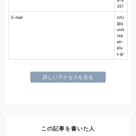
321
E-mail
info
@q
uick
rep
air-
plu
s.jp
詳しいアクセスを見る
この記事を書いた人