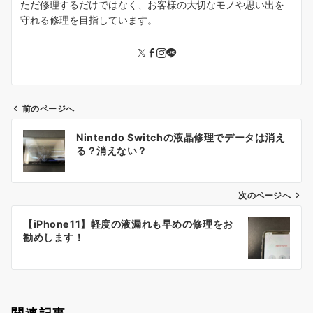
ただ修理するだけではなく、お客様の大切なモノや思い出を
守れる修理を目指しています。
前のページへ
投
Nintendo Switchの液晶修理でデータは消え
稿
る？消えない？
ナ
ビ
ゲ
次のページへ
ー
【iPhone11】軽度の液漏れも早めの修理をお
シ
勧めします！
ョ
ン