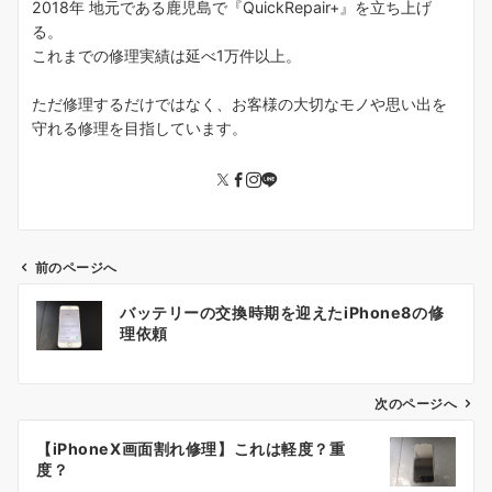
2018年 地元である鹿児島で『QuickRepair+』を立ち上げ
る。
これまでの修理実績は延べ1万件以上。
ただ修理するだけではなく、お客様の大切なモノや思い出を
守れる修理を目指しています。
前のページへ
投
バッテリーの交換時期を迎えたiPhone8の修
稿
理依頼
ナ
ビ
ゲ
次のページへ
ー
【iPhoneX画面割れ修理】これは軽度？重
シ
度？
ョ