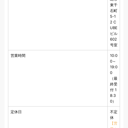
東千
石町
5-1
2 C
UBE
ビル
602
号室
営業時間
10:0
0～
19:0
0
（最
終受
付 1
8:3
0）
定休日
不定
休
【営