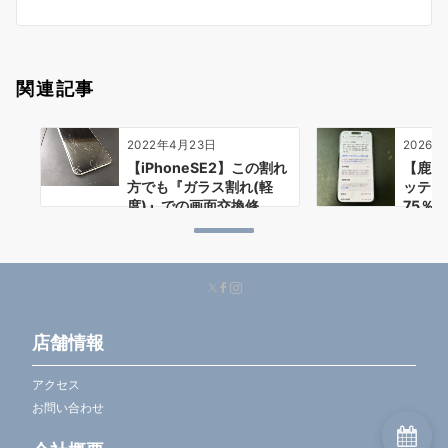
ン
関連記事
2022年4月23日
2026
【iPhoneSE2】この割れ
【鹿児島
方でも『ガラス割れ(軽
ッテリ
度)』での画面交換修…
75％
店舗情報
アクセス
お問い合わせ