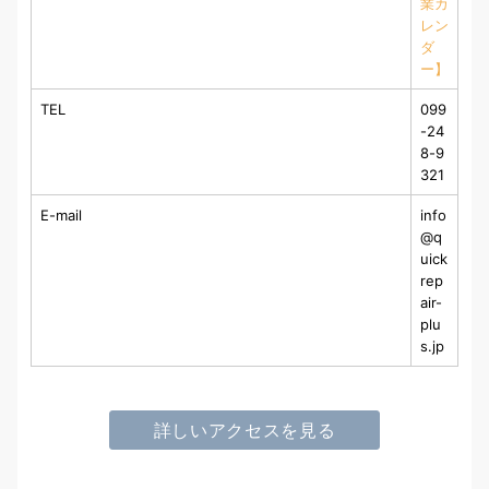
業カ
レン
ダ
ー】
TEL
099
-24
8-9
321
E-mail
info
@q
uick
rep
air-
plu
s.jp
詳しいアクセスを見る