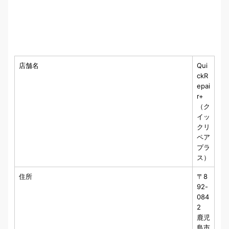
店舗名
Qui
ckR
epai
r+
（ク
イッ
クリ
ペア
プラ
ス）
住所
〒8
92-
084
2
鹿児
島市