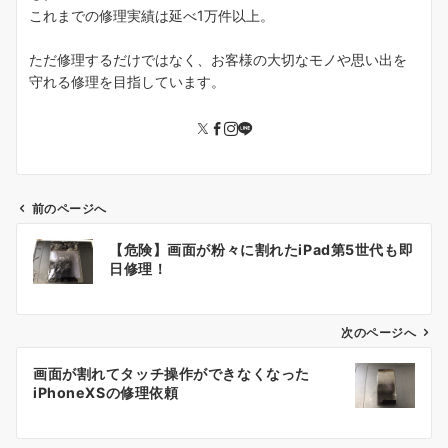
これまでの修理実績は延べ1万件以上。
ただ修理するだけではなく、お客様の大切なモノや思い出を
守れる修理を目指しています。
前のページへ
投
【危険】画面が粉々に割れたiPad第5世代も即
稿
日修理！
ナ
ビ
ゲ
次のページへ
ー
画面が割れてタッチ操作ができなくなった
シ
iPhoneXSの修理依頼
ョ
ン