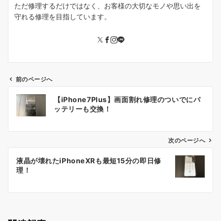
ただ修理するだけではなく、お客様の大切なモノや思い出を
守れる修理を目指しています。
前のページへ
投
【iPhone7Plus】画面割れ修理のついでにバ
稿
ッテリーも交換！
ナ
ビ
ゲ
次のページへ
ー
液晶が壊れたiPhoneXRも最短15分の即日修
シ
理！
ョ
ン