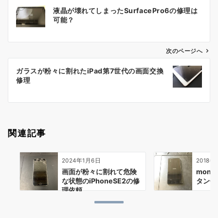
投
液晶が壊れてしまったSurfacePro6の修理は
稿
可能？
ナ
ビ
ゲ
次のページへ
ー
ガラスが粉々に割れたiPad第7世代の画面交換
シ
修理
ョ
ン
関連記事
2024年1月6日
2018年
画面が粉々に割れて危険
mono
な状態のiPhoneSE2の修
タン修
理依頼