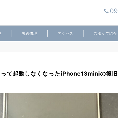
09
理
郵送修理
アクセス
スタッフ紹介
って起動しなくなったiPhone13miniの復