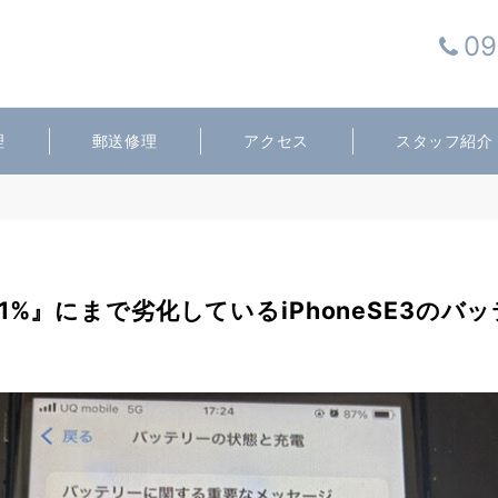
09
理
郵送修理
アクセス
スタッフ紹介
1%』にまで劣化しているiPhoneSE3のバ