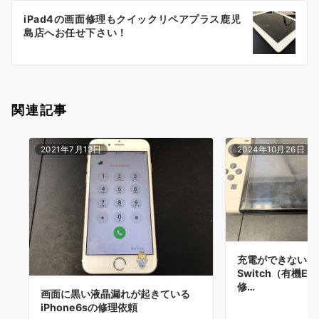
ー
iPad4の画面修理もクイックリペアプラス鹿児
シ
島店へお任せ下さい！
ョ
ン
関連記事
2021年7月13日
2024年10月26日
充電ができないNin
Switch（有機
修…
画面に黒い液晶漏れが起きている
iPhone6sの修理依頼