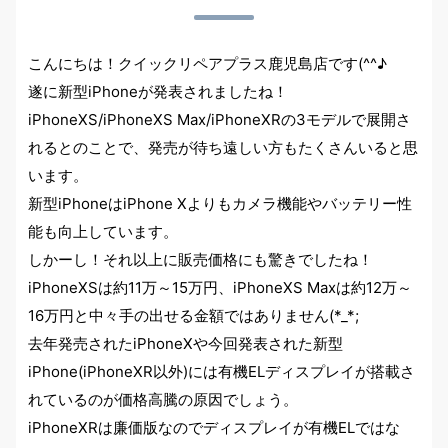
こんにちは！クイックリペアプラス鹿児島店です(^^♪
遂に新型iPhoneが発表されましたね！
iPhoneXS/iPhoneXS Max/iPhoneXRの3モデル
で展開さ
れるとのことで、発売が待ち遠しい方もたくさんいると思
います。
新型iPhoneはiPhone Xよりもカメラ機能やバッテリー性
能も向上しています。
しかーし！それ以上に販売価格にも驚きでしたね！
iPhoneXSは
約11万～15万円
、iPhoneXS Maxは
約12万～
16万円
と中々手の出せる金額ではありません(*_*;
去年発売されたiPhoneXや今回発表された新型
iPhone(iPhoneXR以外)には有機ELディスプレイが搭載さ
れているのが価格高騰の原因でしょう。
iPhoneXRは廉価版なのでディスプレイが有機ELではな