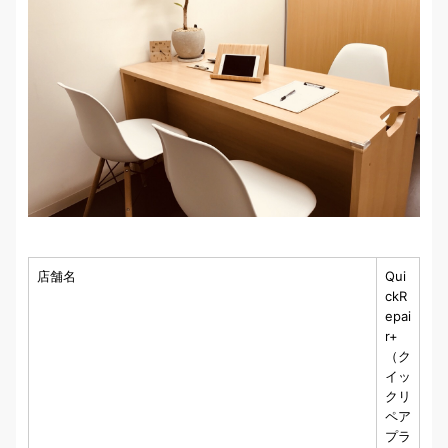
店舗名
Qui
ckR
epai
r+
（ク
イッ
クリ
ペア
プラ