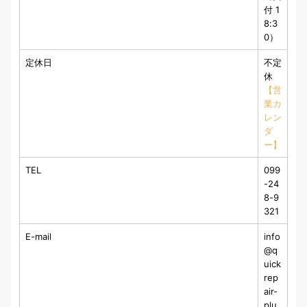
付 1
8:3
0）
定休日
不定
休
【営
業カ
レン
ダ
ー】
TEL
099
-24
8-9
321
E-mail
info
@q
uick
rep
air-
plu