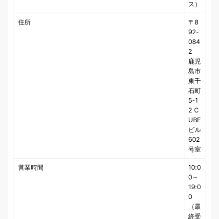
ス）
住所
〒8
92-
084
2
鹿児
島市
東千
石町
5-1
2 C
UBE
ビル
602
号室
営業時間
10:0
0～
19:0
0
（最
終受