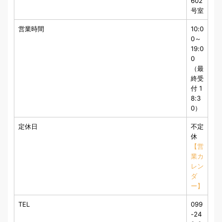
602
号室
営業時間
10:0
0～
19:0
0
（最
終受
付 1
8:3
0）
定休日
不定
休
【営
業カ
レン
ダ
ー】
TEL
099
-24