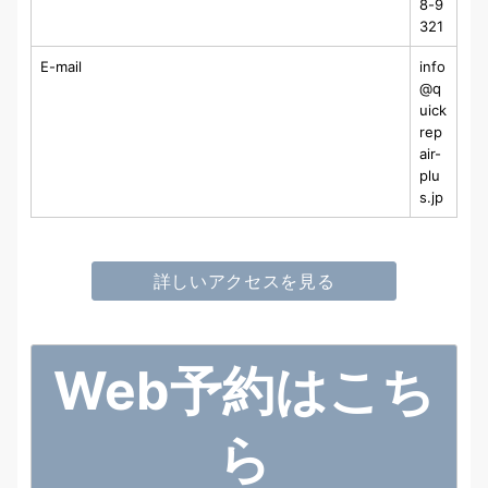
8-9
321
E-mail
info
@q
uick
rep
air-
plu
s.jp
詳しいアクセスを見る
Web予約はこち
ら