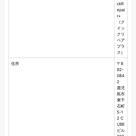
ckR
epai
r+
（ク
イッ
クリ
ペア
プラ
ス）
住所
〒8
92-
084
2
鹿児
島市
東千
石町
5-1
2 C
UBE
ビル