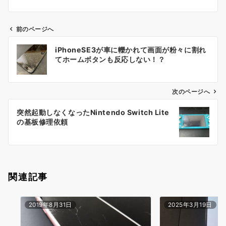
前のページへ
投
iPhoneSE3が車に轢かれて画面が粉々に割れ
稿
てホームボタンも反応しない！？
ナ
ビ
ゲ
次のページへ
ー
突然起動しなくなったNintendo Switch Lite
シ
の基板修理依頼
ョ
ン
関連記事
2019年8月31日
2025年3月19日