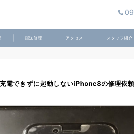
09
理
郵送修理
アクセス
スタッフ紹介
充電できずに起動しないiPhone8の修理依