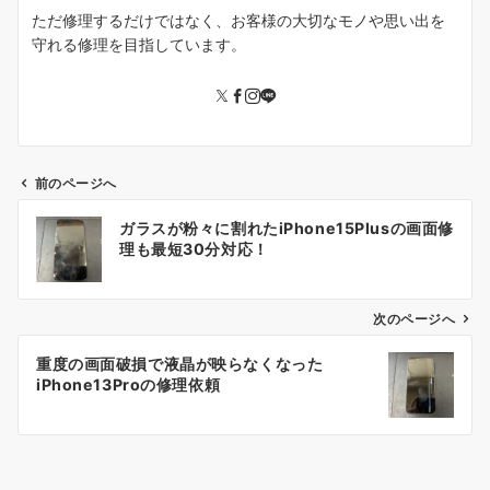
ただ修理するだけではなく、お客様の大切なモノや思い出を
守れる修理を目指しています。
前のページへ
投
ガラスが粉々に割れたiPhone15Plusの画面修
稿
理も最短30分対応！
ナ
ビ
ゲ
次のページへ
ー
重度の画面破損で液晶が映らなくなった
シ
iPhone13Proの修理依頼
ョ
ン