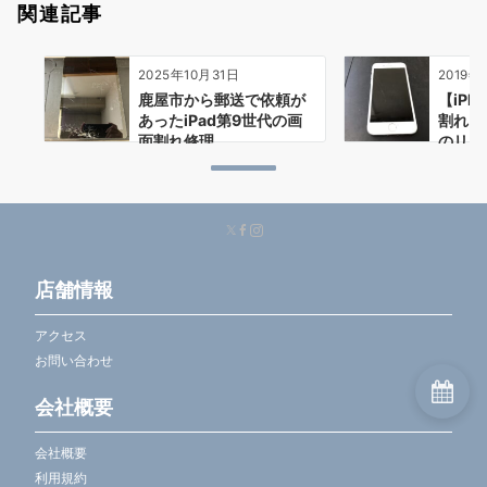
関連記事
2025年10月31日
2019年
鹿屋市から郵送で依頼が
【iP
あったiPad第9世代の画
割れも
面割れ修理
のリス
店舗情報
アクセス
お問い合わせ
会社概要
会社概要
利用規約