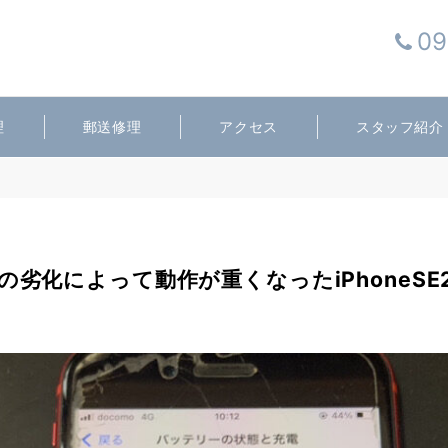
09
理
郵送修理
アクセス
スタッフ紹介
の劣化によって動作が重くなったiPhoneSE