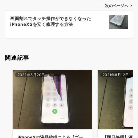
ゲ
次のページへ
ー
画面割れでタッチ操作ができなくなった
シ
iPhoneXSを安く修理する方法
ョ
ン
関連記事
2022年5月20日
2021年8月12日
iPhoneXの液晶破損による『ゴー
【即日修理】液漏