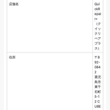
店舗名
Qui
ckR
epai
r+
（ク
イッ
クリ
ペア
プラ
ス）
住所
〒8
92-
084
2
鹿児
島市
東千
石町
5-1
2 C
UBE