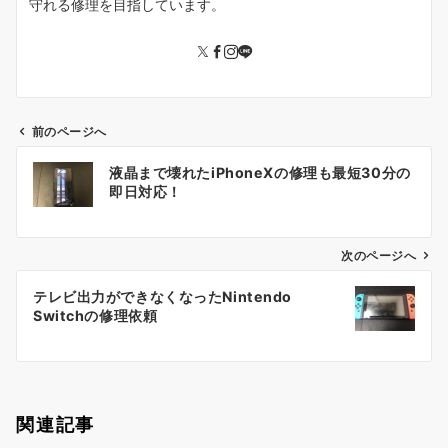
守れる修理を目指しています。
前のページへ
投
液晶まで壊れたiPhoneXの修理も最短30分の
稿
即日対応！
ナ
ビ
ゲ
次のページへ
ー
テレビ出力ができなくなったNintendo
シ
Switchの修理依頼
ョ
ン
関連記事