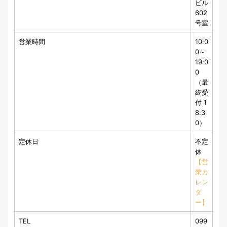
ビル
602
号室
営業時間
10:0
0～
19:0
0
（最
終受
付 1
8:3
0）
定休日
不定
休
【営
業カ
レン
ダ
ー】
TEL
099