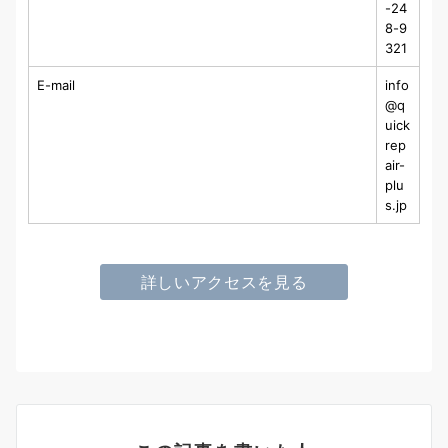
-24
8-9
321
E-mail
info
@q
uick
rep
air-
plu
s.jp
詳しいアクセスを見る