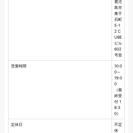
鹿児
島市
東千
石町
5-1
2 C
UBE
ビル
602
号室
営業時間
10:0
0～
19:0
0
（最
終受
付 1
8:3
0）
定休日
不定
休