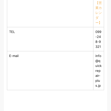
【営
業カ
レン
ダ
ー】
TEL
099
-24
8-9
321
E-mail
info
@q
uick
rep
air-
plu
s.jp