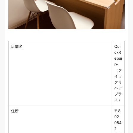
店舗名
Qui
ckR
epai
r+
（ク
イッ
クリ
ペア
プラ
ス）
住所
〒8
92-
084
2