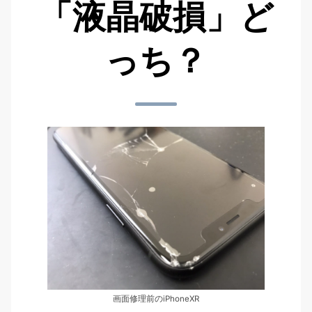
「液晶破損」ど
っち？
画面修理前のiPhoneXR