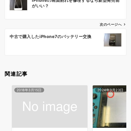
iPhoneの画面割れを修理するなら新型発売前
稿
がいい？
ナ
ビ
ゲ
次のページへ
ー
中古で購入したiPhone7のバッテリー交換
シ
ョ
ン
関連記事
2018年3月15日
2024年3月23日