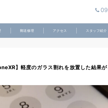
09
理
郵送修理
アクセス
スタッフ紹介
honeXR】軽度のガラス割れを放置した結果