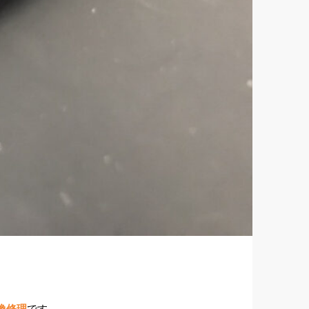
換修理
です。