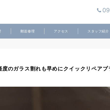
09
理
郵送修理
アクセス
スタッフ紹介
X】軽度のガラス割れも早めにクイックリペア