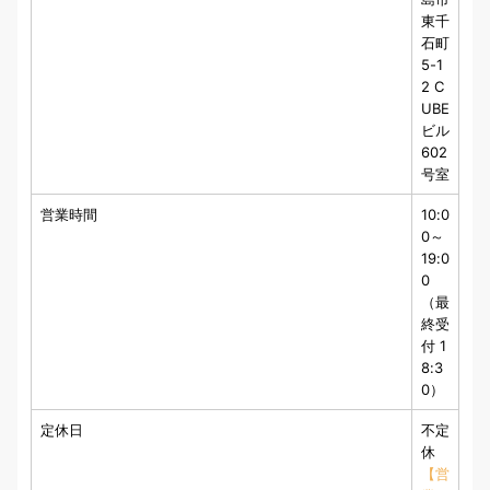
東千
石町
5-1
2 C
UBE
ビル
602
号室
営業時間
10:0
0～
19:0
0
（最
終受
付 1
8:3
0）
定休日
不定
休
【営