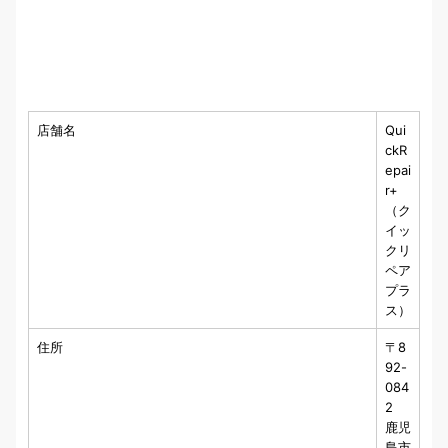
店舗名
Qui
ckR
epai
r+
（ク
イッ
クリ
ペア
プラ
ス）
住所
〒8
92-
084
2
鹿児
島市