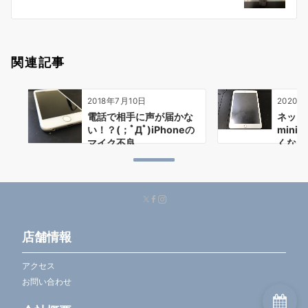
ン
関連記事
2018年7月10日
2020年
電話で相手に声が届かな
ネット
い！？(；ﾟДﾟ)iPhoneの
min
マイク不良
くなっ
店舗情報
アクセス
お問い合わせ