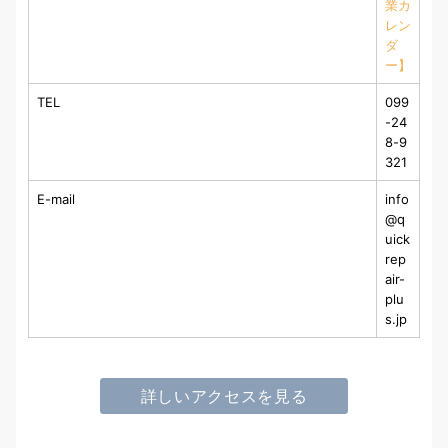
業カ
レン
ダ
ー】
TEL
099
-24
8-9
321
E-mail
info
@q
uick
rep
air-
plu
s.jp
詳しいアクセスを見る