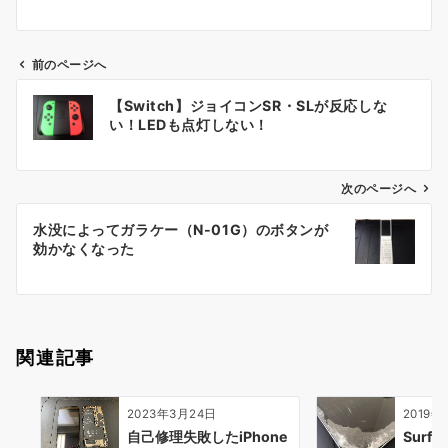
前のページへ
投
【Switch】ジョイコンSR・SLが反応しな
稿
い！LEDも点灯しない！
ナ
ビ
ゲ
次のページへ
ー
水没によってガラケー（N-01G）のボタンが
シ
効かなくなった
ョ
ン
関連記事
2023年3月24日
2019年
自己修理失敗したiPhone
Surf