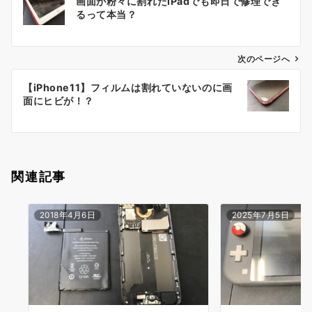
画面が粉々に割れたiPadでも即日で修理でき
稿
るって本当？
ナ
ビ
ゲ
次のページへ
ー
【iPhone11】フィルムは割れていないのに画
シ
面にヒビが！？
ョ
ン
関連記事
2018年4月6日
2025年7月5日