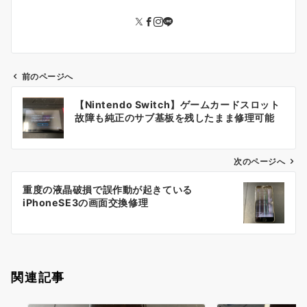
前のページへ
投
【Nintendo Switch】ゲームカードスロット
稿
故障も純正のサブ基板を残したまま修理可能
ナ
ビ
ゲ
次のページへ
ー
重度の液晶破損で誤作動が起きている
シ
iPhoneSE3の画面交換修理
ョ
ン
関連記事