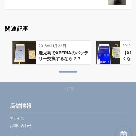
ョ
ン
関連記事
2018年11月22日
2019年
鹿児島でXPERIAのバッテ
【XPE
リー交換するなら？？
くなっ
店舗情報
アクセス
お問い合わせ