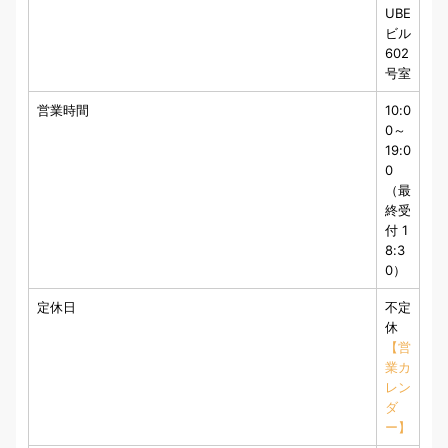
UBE
ビル
602
号室
営業時間
10:0
0～
19:0
0
（最
終受
付 1
8:3
0）
定休日
不定
休
【営
業カ
レン
ダ
ー】