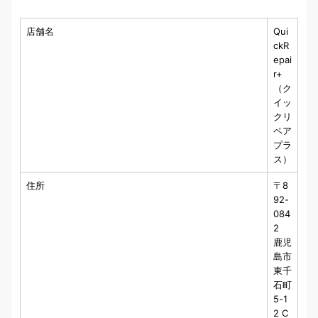
店舗名
Qui
ckR
epai
r+
（ク
イッ
クリ
ペア
プラ
ス）
住所
〒8
92-
084
2
鹿児
島市
東千
石町
5-1
2 C