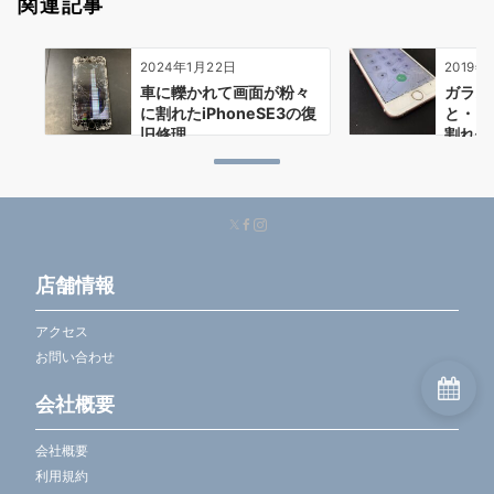
関連記事
2024年1月22日
2019年
車に轢かれて画面が粉々
ガラス
に割れたiPhoneSE3の復
と・・・
旧修理
割れ修
店舗情報
アクセス
お問い合わせ
会社概要
会社概要
利用規約