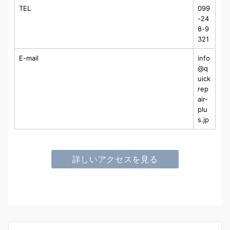
TEL
099
-24
8-9
321
E-mail
info
@q
uick
rep
air-
plu
s.jp
詳しいアクセスを見る