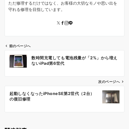
ただ修理するだけではなく、お客様の大切なモノや思い出を
守れる修理を目指しています。
前のページへ
投
数時間充電しても電池残量が「2%」から増え
稿
ないiPad第6世代
ナ
ビ
ゲ
次のページへ
ー
起動しなくなったiPhoneSE第2世代（2台）
シ
の復旧修理
ョ
ン