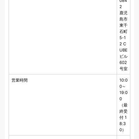
084
2
鹿児
島市
東千
石町
5-1
2 C
UBE
ビル
602
号室
営業時間
10:0
0～
19:0
0
（最
終受
付 1
8:3
0）