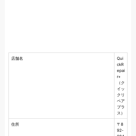
店舗名
Qui
ckR
epai
r+
（ク
イッ
クリ
ペア
プラ
ス）
住所
〒8
92-