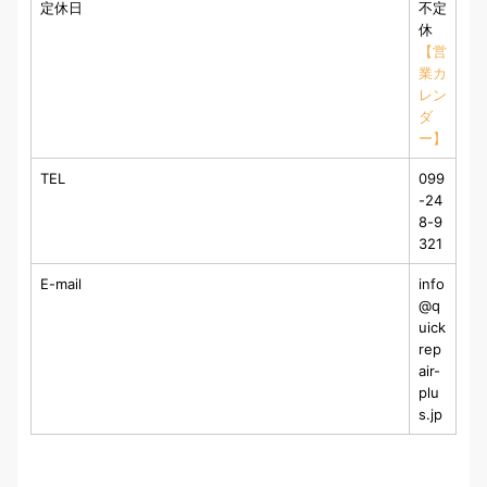
定休日
不定
休
【営
業カ
レン
ダ
ー】
TEL
099
-24
8-9
321
E-mail
info
@q
uick
rep
air-
plu
s.jp