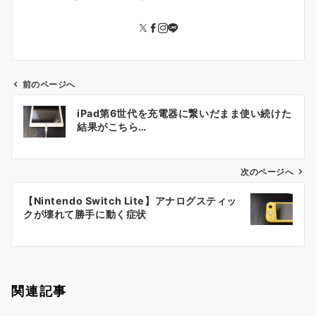
前のページへ
投
iPad第6世代を充電器に繋いだまま使い続けた
稿
結果がこちら…
ナ
ビ
ゲ
次のページへ
ー
【Nintendo Switch Lite】アナログスティッ
シ
クが壊れて勝手に動く症状
ョ
ン
関連記事