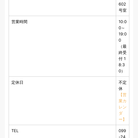
602
号室
営業時間
10:0
0～
19:0
0
（最
終受
付 1
8:3
0）
定休日
不定
休
【営
業カ
レン
ダ
ー】
TEL
099
-24