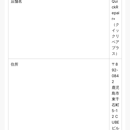
店舗名
Qui
ckR
epai
r+
（ク
イッ
クリ
ペア
プラ
ス）
住所
〒8
92-
084
2
鹿児
島市
東千
石町
5-1
2 C
UBE
ビル